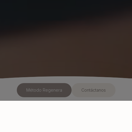
Método Regenera
Contáctanos
Alineamos tu equilibrio hormonal para
conseguir
salud y belleza natural.
No te operas,
integras todo
.